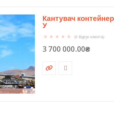
Кантувач контейнері
У
(
0
Відгук клієнта)
3 700 000.00
₴