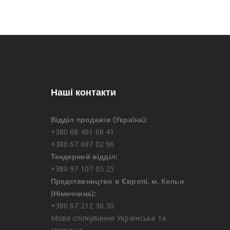
Наші контакти
Відділ продажів (Україна):
+380 68 491 66 41
+380 67 697 02 96
Тендерний відділ:
+380 97 107 05 25
Представництво в Європі, м. Кельн
(Німеччина):
+380 67 212 30 30
Мова спілкування Українська та