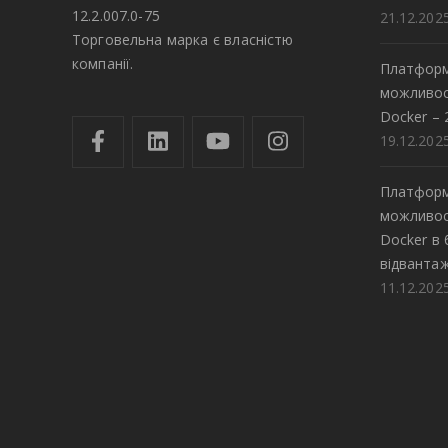
12.2.007.0-75
21.12.202
Торговельна марка є власністю
компанії.
Платформ
можливос
Docker – 
19.12.202
Платформ
можливос
Docker в
відвантаж
11.12.202