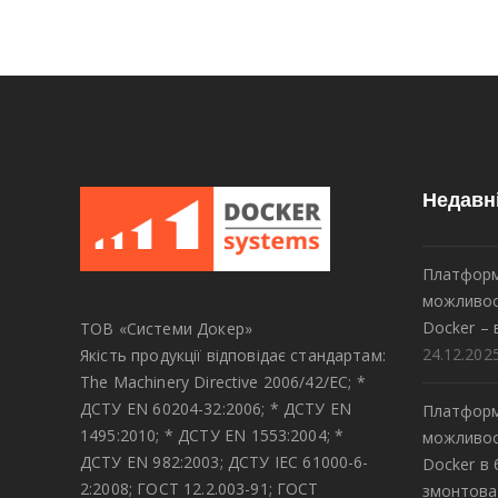
Недавн
Платформ
можливос
Docker – 
ТОВ «Системи Докер»
24.12.202
Якість продукції відповідає стандартам:
The Machinery Directive 2006/42/EC; *
ДСТУ EN 60204-32:2006; * ДСТУ EN
Платформ
1495:2010; * ДСТУ EN 1553:2004; *
можливос
ДСТУ EN 982:2003; ДСТУ IEC 61000-6-
Docker в
2:2008; ГОСТ 12.2.003-91; ГОСТ
змонтова