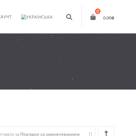
0
КАУНТ
0.00
₴
тувати за
Порядок за замовчуванням