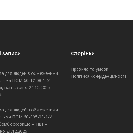
і записи
Сторінки
Правила та умови
а для людей з обмеженими
Політика конфіденційності
тями ПОМ 60-12-08-1-У
відвантажено 24.12.2025
5
а для людей з обмеженими
тями ПОМ 60-095-08-1-У
 бомбосховище – 1шт –
но 21.12.2025