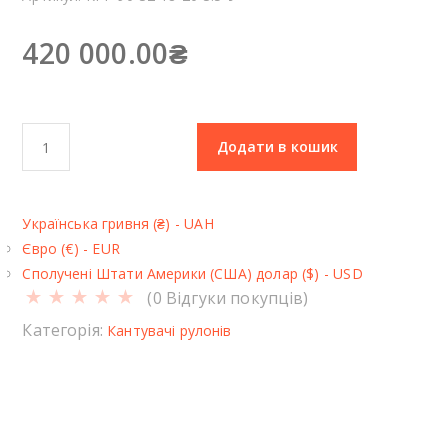
420 000.00
₴
К
Додати в кошик
а
н
т
Українська гривня (₴) - UAH
у
Євро (€) - EUR
в
Сполучені Штати Америки (США) долар ($) - USD
а
(
0
Відгуки покупців)
ч
р
Категорія:
Кантувачі рулонів
у
л
о
н
і