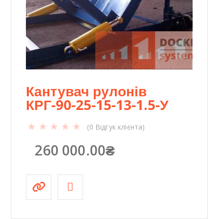
.
5
-
У
к
і
л
ь
Кантувач рулонів
к
КРГ-90-25-15-13-1.5-У
і
с
(
0
Відгук клієнта)
т
ь
260 000.00
₴