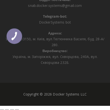
snab.docker.systems@gmail.com
Telegram-bot:
DockerSystems bot
Адреса:
КНОПКА
ЗВ'ЯЗКУ
Україна, 03150, м. Київ, вул.Тютюнника Василя, буд. 28-А/
280.
Виробництво:
Україна, м. Запоріжжя, вул. Скворцова, 240А, вул.
Скворцова 232Б.
Copyright © 2026 Docker Systems LLC