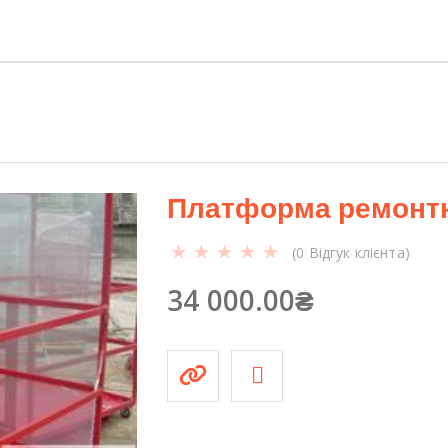
н
т
н
а
П
Р
С
-
Платформа ремонтн
1
2
(
0
Відгук клієнта)
-
1
34 000.00
₴
2
-
2
к
і
л