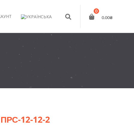
0
КАУНТ
0.00
₴
ПРС-12-12-2