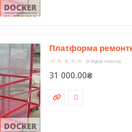
ь
к
і
с
т
ь
Платформа ремонтн
(
0
Відгук клієнта)
31 000.00
₴