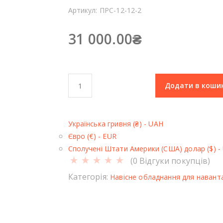
Артикул:
ПРС-12-12-2
31 000.00
₴
П
Додати в коши
л
а
т
Українська гривня (₴) - UAH
ф
Євро (€) - EUR
о
Сполучені Штати Америки (США) долар ($) -
р
(
0
Відгуки покупців)
м
а
Категорія:
Навісне обладнання для навант
р
е
м
о