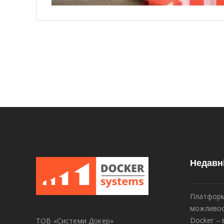
Недавн
Платформ
можливос
Docker – 
ТОВ «Системи Докер»