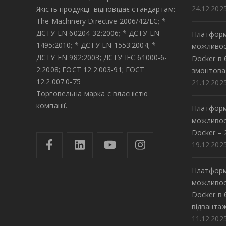
24.12.202
Якість продукції відповідає стандартам:
The Machinery Directive 2006/42/EC; *
ДСТУ EN 60204-32:2006; * ДСТУ EN
Платформ
1495:2010; * ДСТУ EN 1553:2004; *
можливос
ДСТУ EN 982:2003; ДСТУ IEC 61000-6-
Docker в
2:2008; ГОСТ 12.2.003-91; ГОСТ
змонтова
12.2.007.0-75
21.12.202
Торговельна марка є власністю
компанії.
Платформ
можливос
Docker – 
19.12.202
Платформ
можливос
Docker в
відвантаж
11.12.202