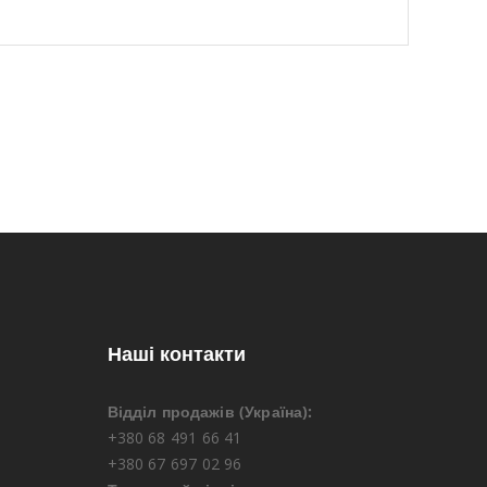
Наші контакти
Відділ продажів (Україна):
+380 68 491 66 41
+380 67 697 02 96