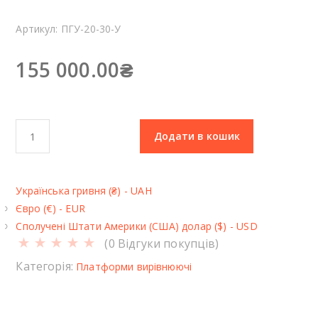
Артикул:
ПГУ-20-30-У
155 000.00
₴
П
Додати в кошик
л
а
т
Українська гривня (₴) - UAH
ф
Євро (€) - EUR
о
Сполучені Штати Америки (США) долар ($) - USD
р
(
0
Відгуки покупців)
м
а
Категорія:
Платформи вирівнюючі
в
и
р