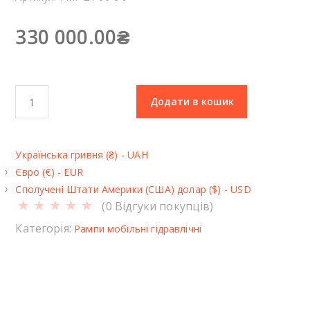
330 000.00
₴
Р
Додати в кошик
а
м
п
Українська гривня (₴) - UAH
а
Євро (€) - EUR
м
Сполучені Штати Америки (США) долар ($) - USD
о
(
0
Відгуки покупців)
б
і
Категорія:
Рампи мобільні гідравлічні
л
ь
н
а
Р