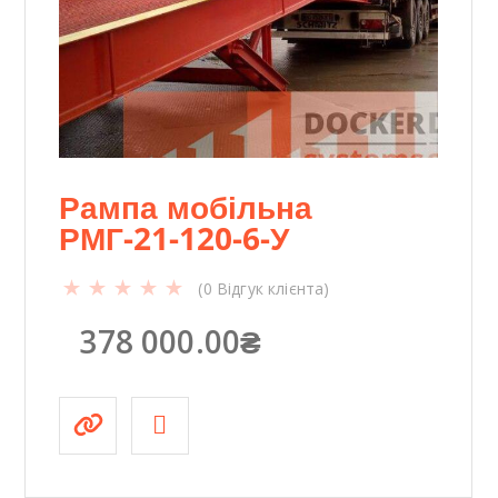
с
т
ь
Рампа мобільна
РМГ-21-120-6-У
(
0
Відгук клієнта)
378 000.00
₴