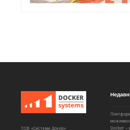
Недавн
Платформ
можливос
Docker – 
ТОВ «Системи Докер»