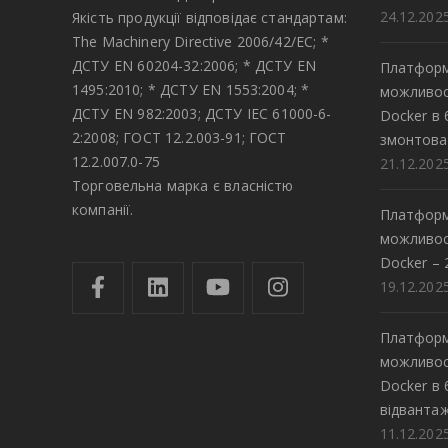
24.12.202
Якість продукції відповідає стандартам:
The Machinery Directive 2006/42/EC; *
ДСТУ EN 60204-32:2006; * ДСТУ EN
Платформ
1495:2010; * ДСТУ EN 1553:2004; *
можливос
ДСТУ EN 982:2003; ДСТУ IEC 61000-6-
Docker в
2:2008; ГОСТ 12.2.003-91; ГОСТ
змонтова
12.2.007.0-75
21.12.202
Торговельна марка є власністю
компанії.
Платформ
можливос
Docker – 
19.12.202
Платформ
можливос
Docker в
відвантаж
11.12.202