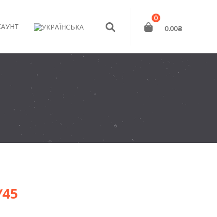
0
КАУНТ
0.00
₴
У45