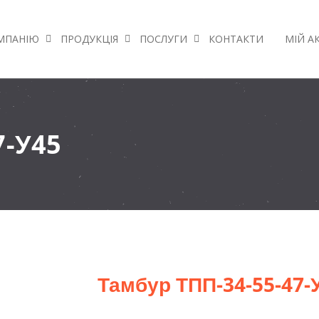
МПАНІЮ
ПРОДУКЦІЯ
ПОСЛУГИ
КОНТАКТИ
МІЙ А
7-У45
Тамбур ТПП-34-55-47-