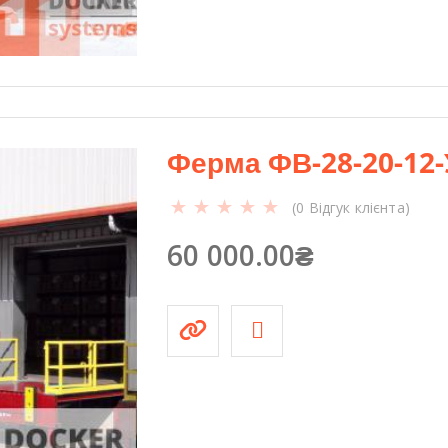
Ферма ФВ-28-20-12-
(
0
Відгук клієнта)
60 000.00
₴