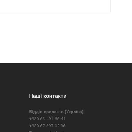
Наші контакти
Відділ продажів (Україна):
+380 68 491 66 41
+380 67 697 02 96