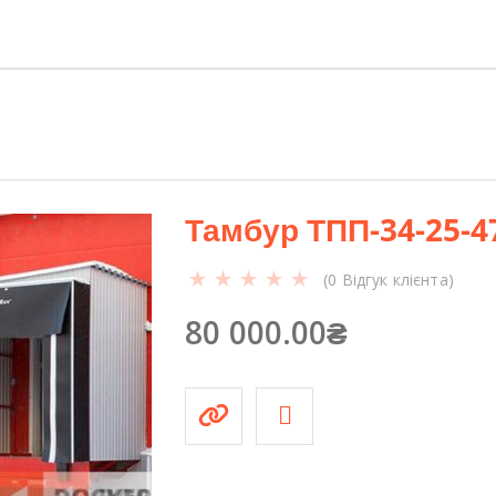
5
5
-
4
7
-
У
4
Тамбур ТПП-34-25-4
5
к
(
0
Відгук клієнта)
і
л
80 000.00
₴
ь
к
і
с
т
ь