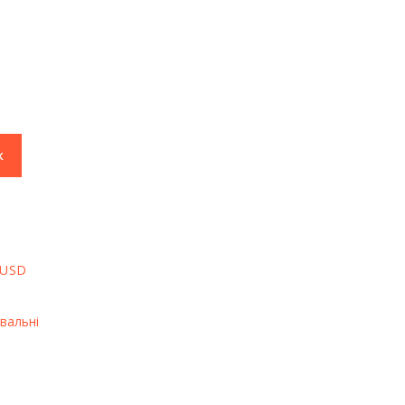
к
 USD
вальні