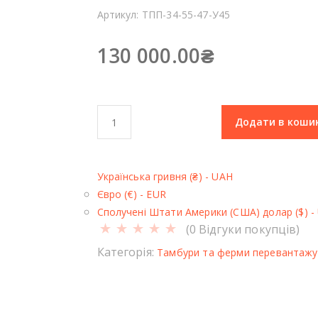
Артикул:
ТПП-34-55-47-У45
130 000.00
₴
Т
Додати в коши
а
м
б
Українська гривня (₴) - UAH
у
Євро (€) - EUR
р
Сполучені Штати Америки (США) долар ($) -
Т
(
0
Відгуки покупців)
П
П
Категорія:
Тамбури та ферми перевантажу
-
3
4
-