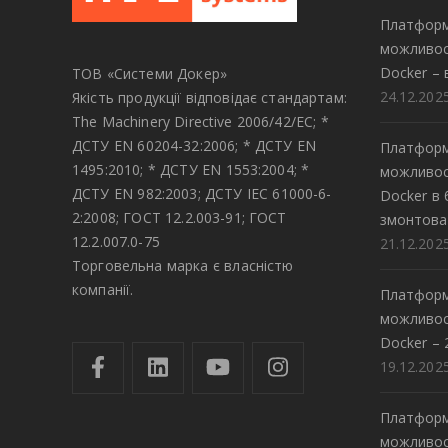
Платформ
можливос
Docker – 
ТОВ «Системи Докер»
24.12.202
Якість продукції відповідає стандартам:
The Machinery Directive 2006/42/EC; *
ДСТУ EN 60204-32:2006; * ДСТУ EN
Платформ
1495:2010; * ДСТУ EN 1553:2004; *
можливос
ДСТУ EN 982:2003; ДСТУ IEC 61000-6-
Docker в
2:2008; ГОСТ 12.2.003-91; ГОСТ
змонтова
12.2.007.0-75
21.12.202
Торговельна марка є власністю
компанії.
Платформ
можливос
Docker – 
19.12.202
Платформ
можливос