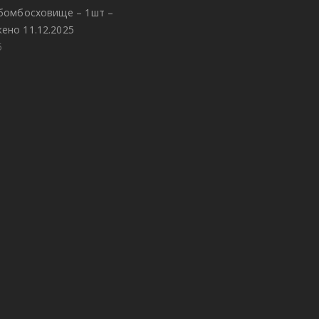
 бомбосховище – 1шт –
ено 11.12.2025
5