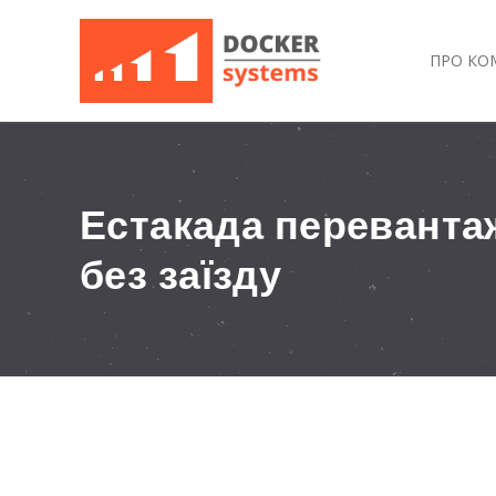
ПРО КО
Естакада переванта
без заїзду