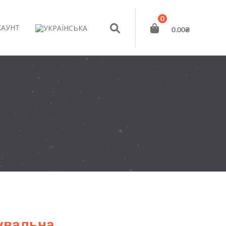
0
КАУНТ
0.00
₴
увальна