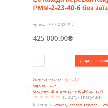
РММ-2-23-40-6 без заї
Артикул:
РММ-2-23-40-6
425 000.00
₴
Е
Додати в коши
с
т
а
Українська гривня (₴) - UAH
к
Євро (€) - EUR
а
Сполучені Штати Америки (США) долар ($) -
д
(
0
Відгуки покупців)
а
п
Категорія:
Естакади перевантажувальні ста