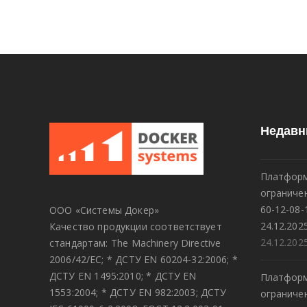
Недавн
Платформ
огранич
60-12-08-
ООО «Системы Докер»
24.12.202
Качество продукции соответствует
24.12.202
стандартам: The Machinery Directive
2006/42/EC; * ДСТУ EN 60204-32:2006; *
ДСТУ EN 1495:2010; * ДСТУ EN
Платформ
1553:2004; * ДСТУ EN 982:2003; ДСТУ
огранич