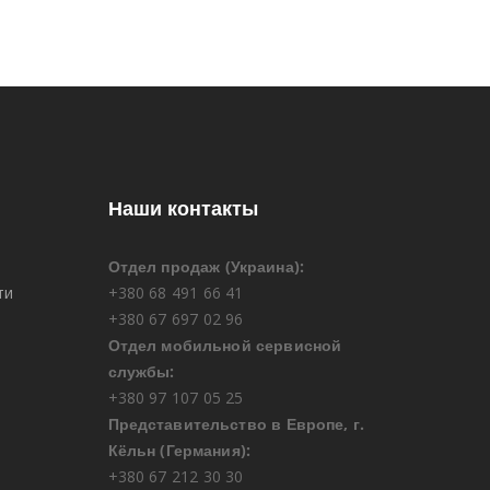
Наши контакты
Отдел продаж (Украина):
ти
+380 68 491 66 41
+380 67 697 02 96
Отдел мобильной сервисной
службы:
+380 97 107 05 25
Представительство в Европе, г.
Кёльн (Германия):
+380 67 212 30 30