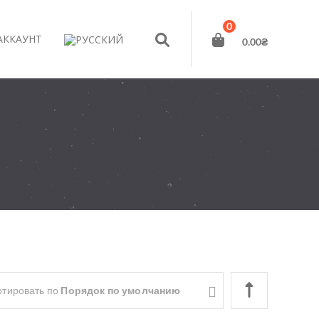
0
АККАУНТ
0.00
₴
ртировать по
Порядок по умолчанию