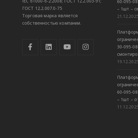
IEC 61000-6-2:2008; ГОСТ 12.2.003-91;
60-095-0
ГОСТ 12.2.007.0-75
– 1шт – с
Торговая марка является
21.12.202
собственностью компании.
Платформ
огранич
30-095-08
смонтиро
19.12.202
Платформ
огранич
60-095-0
– 1шт – о
11.12.202