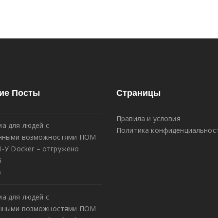
ие Посты
Страницы
Правила и условия
а для людей с
Политика конфиденциальнос
енными возможностями ПОМ
1-У Docker – отгружено
5
5
а для людей с
енными возможностями ПОМ