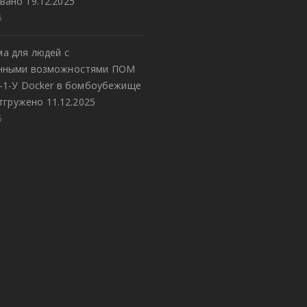
вано 19.12.2025
5
а для людей с
енными возможностями ПОМ
8-1-У Docker в бомбоубежище
тгружено 11.12.2025
5