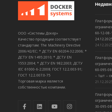
Недавн
Платформ
огранич
60-12-08-
ООО «Системы Докер»
24.12.202
Качество продукции соответствует
24.12.202
стандартам: The Machinery Directive
2006/42/EC; * ДСТУ EN 60204-32:2006; *
ДСТУ EN 1495:2010; * ДСТУ EN
Платформ
1553:2004; * ДСТУ EN 982:2003; ДСТУ
огранич
IEC 61000-6-2:2008; ГОСТ 12.2.003-91;
60-095-0
ГОСТ 12.2.007.0-75
– 1шт – с
Торговая марка является
21.12.202
собственностью компании.
Платформ
огранич
30-095-08