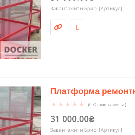
т
е
Завантажити Бриф: [Артикул]
л
е
с
к
о
п
и
ч
е
с
к
Платформа ремонтн
а
я
(
0
Отзыв клиента)
н
31 000.00
₴
а
к
Завантажити Бриф: [Артикул]
л