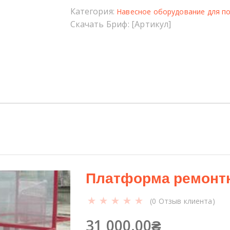
в
Категория:
Навесное оборудование для по
о
Скачать Бриф: [Артикул]
т
о
в
а
р
а
К
р
а
н
-
б
Платформа ремонтн
а
л
(
0
Отзыв клиента)
к
а
31 000.00
₴