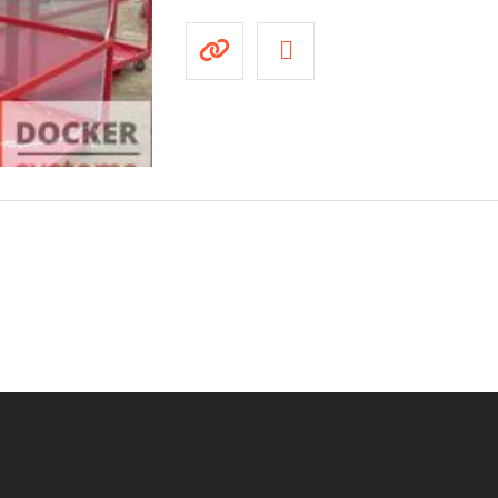
о
н
н
а
я
К
Б
-
1
2
0
-
8
0
-
Т
Н
д
л