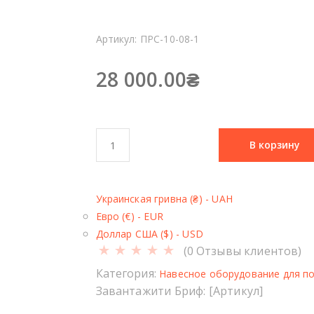
Артикул:
ПРС-10-08-1
28 000.00
₴
К
В корзину
о
л
и
Украинская гривна (₴) - UAH
ч
Евро (€) - EUR
е
Доллар США ($) - USD
с
(
0
Отзывы клиентов)
т
в
Категория:
Навесное оборудование для по
о
Завантажити Бриф: [Артикул]
т