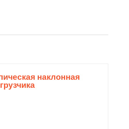
пическая наклонная
огрузчика