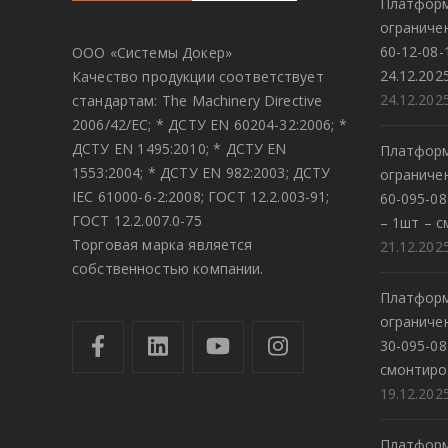
Платформ
огранич
60-12-08-
ООО «Системы Докер»
24.12.202
Качество продукции соответствует
24.12.202
стандартам: The Machinery Directive
2006/42/EC; * ДСТУ EN 60204-32:2006; *
ДСТУ EN 1495:2010; * ДСТУ EN
Платформ
1553:2004; * ДСТУ EN 982:2003; ДСТУ
огранич
IEC 61000-6-2:2008; ГОСТ 12.2.003-91;
60-095-0
ГОСТ 12.2.007.0-75
– 1шт – с
Торговая марка является
21.12.202
собственностью компании.
Платформ
огранич
30-095-08
смонтиро
19.12.202
Платформ