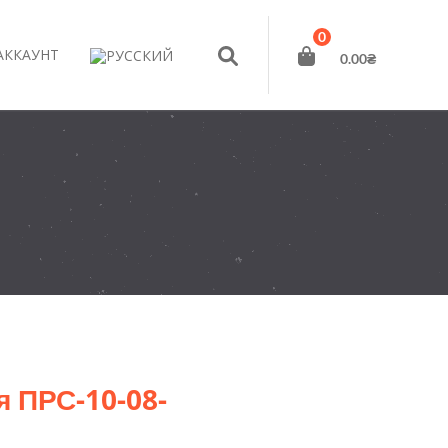
0
АККАУНТ
0.00
₴
 ПРС-10-08-