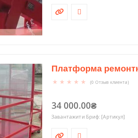
т
н
а
я
П
Р
С
-
1
Платформа ремонтн
0
-
(
0
Отзыв клиента)
0
8
-
34 000.00
₴
1
Завантажити Бриф: [Артикул]