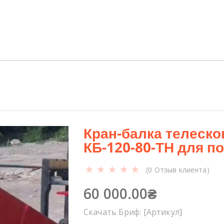
о
в
а
р
а
П
л
а
т
ф
о
Кран-балка телеско
р
КБ-120-80-ТН для п
м
а
(
0
Отзыв клиента)
р
е
60 000.00
₴
м
о
Скачать Бриф: [Артикул]
н