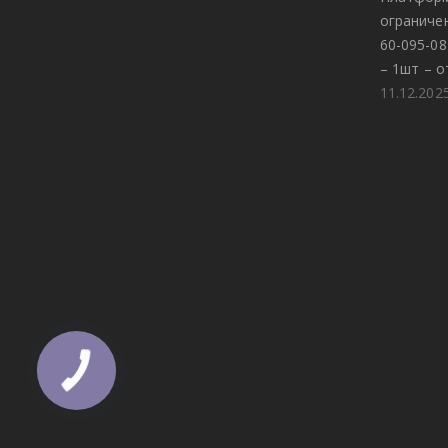
огранич
60-095-0
– 1шт – о
11.12.202